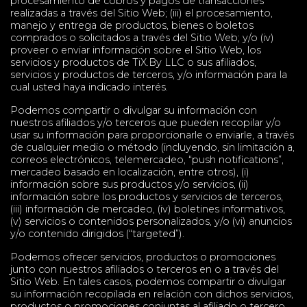
procesamiento de cobros y pagos de transacciones
realizadas a través del Sitio Web; (iii) el procesamiento,
manejo y entrega de productos, bienes o boletos
comprados o solicitados a través del Sitio Web; y/o (iv)
proveer o enviar información sobre el Sitio Web, los
servicios y productos de TiX.By LLC o sus afiliados,
servicios y productos de terceros, y/o información para la
cual usted haya indicado interés.
Podemos compartir o divulgar su información con
nuestros afiliados y/o terceros que pueden recopilar y/o
usar su información para proporcionarle o enviarle, a través
de cualquier medio o método (incluyendo, sin limitación a,
correos electrónicos, telemercadeo, “push notifications”,
mercadeo basado en localización, entre otros), (i)
información sobre sus productos y/o servicios, (ii)
información sobre los productos y servicios de terceros,
(iii) información de mercadeo, (iv) boletines informativos,
(v) servicios o contenidos personalizados, y/o (vi) anuncios
y/o contenido dirigidos (“targeted”).
Podemos ofrecer servicios, productos o promociones
junto con nuestros afiliados o terceros en o a través del
Sitio Web. En tales casos, podemos compartir o divulgar
su información recopilada en relación con dichos servicios,
productos o promociones conjuntas al afiliado o tercero