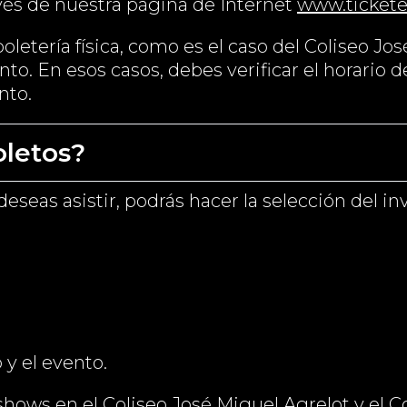
vés de nuestra página de Internet
www.ticket
boletería física, como es el caso del Coliseo J
o. En esos casos, debes verificar el horario d
nto.
letos?
eseas asistir, podrás hacer la selección del in
 y el evento.
hows en el Coliseo José Miguel Agrelot y el Co