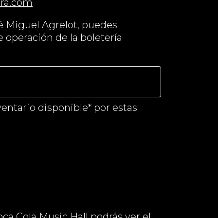
era.com
osé Miguel Agrelot, puedes
e operación de la boletería
ventario disponible* por estas
ca Cola Music Hall podrás ver el